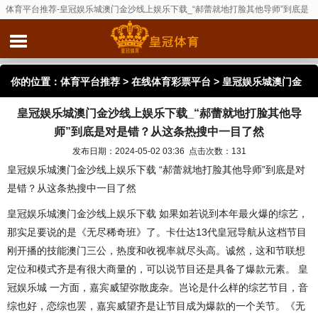
体育平台推荐-皇冠娱乐城澳门金沙线上娱乐下载_“郝蕾就地打脸其他导师”到底是
对是错？从这条热搜中一目了然
你的位置：
体育平台推荐
>
在线体育彩票平台
> 皇冠娱乐城澳门金
皇冠娱乐城澳门金沙线上娱乐下载_“郝蕾就地打脸其他导
沙线上娱乐下载_“郝蕾就地打脸其他导师”到底是对是错？从这条热
师”到底是对是错？从这条热搜中一目了然
搜中一目了然
发布日期：2024-05-02 03:36 点击次数：131
皇冠娱乐城澳门金沙线上娱乐下载 “郝蕾就地打脸其他导师”到底是对
是错？从这条热搜中一目了然
皇冠娱乐城澳门金沙线上娱乐下载 如果如若说到本年最火爆的综艺，
那实足要说的是《无尽稀奇班》了。卡仕达13代皇冠导航从这档节目
刚开播的技能澳门三公，热度和收视率就尽头高。诚然，这和节联想
定位和模式齐是有很大商量的，可以说节目还是具备了爆款元素。 皇
冠娱乐城 一方面，嘉宾威望弥散庞杂。岂论是什么样的综艺节目，音
综也好，恋综也罢，嘉宾威望齐是让节目成为爆款的一个关节。《无