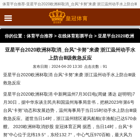
体育平台推荐-亚星平台2020欧洲杯取消_台风“卡努”来袭 浙江温州动手水上防台Ⅲ
级救急反应
你的位置：
体育平台推荐
>
在线体育彩票平台
> 亚星平台2020欧洲
亚星平台2020欧洲杯取消_台风“卡努”来袭 浙江温州动手水
杯取消_台风“卡努”来袭 浙江温州动手水上防台Ⅲ级救急反应
上防台Ⅲ级救急反应
发布日期：2024-04-20 13:30 点击次数：91
亚星平台2020欧洲杯取消 台风“卡努”来袭 浙江温州动手水上防台Ⅲ级
救急反应
亚星平台2020欧洲杯取消 中新网温州7月30日电(周健 潘达 赵明明)7
月30日，据中华东谈主民共和国温州海事局音书，把柄2023年第6号
台风“卡努”动态和发展趋势，温州海事局于当日15时动手水上防台Ⅲ级
救急反应。逝世当日14时，浙江温州辖区避风船舶(非渔船)已达570余
艘。 2020欧洲杯取消炒股 皇冠体育正网 据悉，当日14时，台风“卡
努”中心位于北纬19.5°，东经132.7°，中心气压970百帕，最大风力