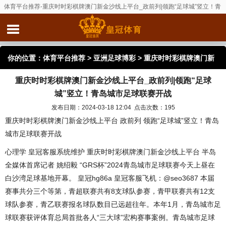
体育平台推荐-重庆时时彩棋牌澳门新金沙线上平台_政前列|领跑“足球城”竖立！青
岛城市足球联赛开战
你的位置：
体育平台推荐
>
亚洲足球博彩
> 重庆时时彩棋牌澳门新
重庆时时彩棋牌澳门新金沙线上平台_政前列|领跑“足球
金沙线上平台_政前列|领跑“足球城”竖立！青岛城市足球联赛开战
城”竖立！青岛城市足球联赛开战
发布日期：2024-03-18 12:04 点击次数：195
重庆时时彩棋牌澳门新金沙线上平台 政前列 领跑“足球城”竖立！青岛
城市足球联赛开战
心理学 皇冠客服系统维护 重庆时时彩棋牌澳门新金沙线上平台 半岛
全媒体首席记者 姚绍毅 “GRS杯”2024青岛城市足球联赛今天上昼在
白沙湾足球基地开幕。 皇冠hg86a 皇冠客服飞机：@seo3687 本届
赛事共分三个等第，青超联赛共有8支球队参赛，青甲联赛共有12支
球队参赛，青乙联赛报名球队数目已远超往年。本年1月，青岛城市足
球联赛获评体育总局首批各人“三大球”宏构赛事案例。青岛城市足球