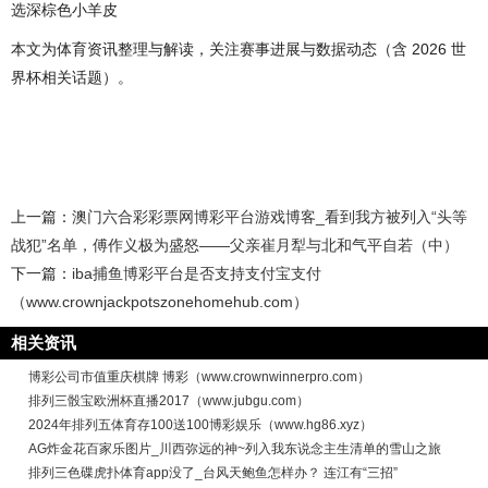
选深棕色小羊皮
本文为体育资讯整理与解读，关注赛事进展与数据动态（含 2026 世
界杯相关话题）。
上一篇：
澳门六合彩彩票网博彩平台游戏博客_看到我方被列入“头等
战犯”名单，傅作义极为盛怒——父亲崔月犁与北和气平自若（中）
下一篇：
iba捕鱼博彩平台是否支持支付宝支付
（www.crownjackpotszonehomehub.com）
相关资讯
博彩公司市值重庆棋牌 博彩（www.crownwinnerpro.com）
排列三骰宝欧洲杯直播2017（www.jubgu.com）
2024年排列五体育存100送100博彩娱乐（www.hg86.xyz）
AG炸金花百家乐图片_川西弥远的神~列入我东说念主生清单的雪山之旅
排列三色碟虎扑体育app没了_台风天鲍鱼怎样办？ 连江有“三招”