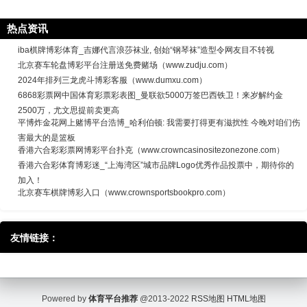
热点资讯
iba棋牌博彩体育_吉娜代言浪莎袜业, 创始“钢琴袜”造型令网友目不转视
北京赛车轮盘博彩平台注册送免费赌场（www.zudju.com）
2024年排列三龙虎斗博彩客服（www.dumxu.com）
6868彩票网中国体育彩票彩表图_曼联欲5000万签巴西铁卫！来岁解约金
2500万，尤文思提前卖更高
平博炸金花网上赌博平台浩博_哈利伯顿: 我需要打得更有滋扰性 今晚对咱们伤
害最大的是篮板
香港六合彩彩票网博彩平台扑克（www.crowncasinositezonezone.com）
香港六合彩体育博彩迷_“上海湾区”城市品牌Logo优秀作品投票中，期待你的
加入！
北京赛车棋牌博彩入口（www.crownsportsbookpro.com）
友情链接：
Powered by
体育平台推荐
@2013-2022
RSS地图
HTML地图