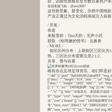
款，还能凭票根在全市数百家商户享
皇冠客服飞机：@seo3687
这些新景象、新变化，亦然中国电影
产业正通过为文化消耗络续注入崭新
/ 开奖 /
恭喜
来瓶雪碧；Tina天韵；无声小武
获取 《给阿嬷的情书》 兑换券
/ MORE /
前区区间分布：上期前区三区比为1:
热，三区比分布需要注意2:1:2。
共享、赞与在看
唯有你点足球足球资讯，咱们即是好
","del":0,"gnid":"9a634fb3812aba693","img_da
[{"desc":"","height":"674","title":"","url":"
{"desc":"","height":"1920","title":"","url"
[],"s":"t","src":"1905电影网","tag":[{"clk":"
一","u":""}],"title":"冷落高分、多部新片
官","type":"zmt","wapurl":"http://zm.new
业","zmt":{"brand":{},"cert":"1905电影
号","fans_num":356417,"id":"2990241891","
网","new_verify":"5","pic":"https://p0.img.3