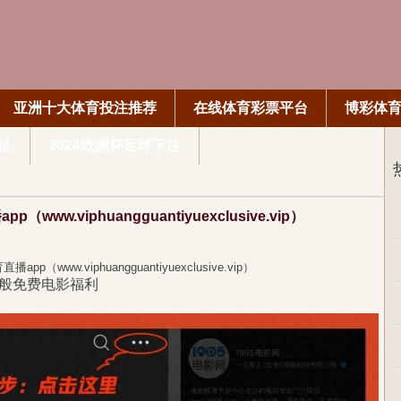
亚洲十大体育投注推荐
在线体育彩票平台
博彩体
址
2024欧洲杯足球下注
w.viphuangguantiyuexclusive.vip）
ww.viphuangguantiyuexclusive.vip）
般免费电影福利