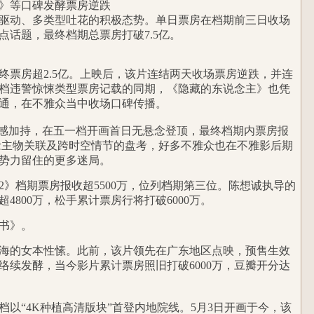
》等口碑发酵票房逆跌
驱动、多类型吐花的积极态势。单日票房在档期前三日收场
话题，最终档期总票房打破7.5亿。
终票房超2.5亿。上映后，该片连结两天收场票房逆跌，并连
档违警惊悚类型票房记载的同期，《隐藏的东说念主》也凭
通，在不雅众当中收场口碑传播。
及情感加持，在五一档开画首日无悬念登顶，最终档期内票房报
说念主物关联及跨时空情节的盘考，好多不雅众也在不雅影后期
方势力留住的更多迷局。
》档期票房报收超5500万，位列档期第三位。陈想诚执导的
4800万，松手累计票房行将打破6000万。
书》。
海的女本性愫。此前，该片领先在广东地区点映，预售生效
的络续发酵，当今影片累计票房照旧打破6000万，豆瓣开分达
。
以“4K种植高清版块”首登内地院线。5月3日开画于今，该