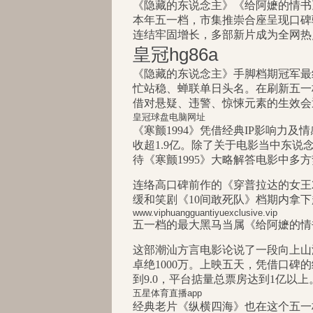
《隐藏的东说念主》《给阿嬷的情书
本年五一档，市集推崇合座呈现口碑
连结牢固增长，多部新片成为全网热点
皇冠hg86a
《隐藏的东说念主》手脚档期冠军最
忙站稳、蝉联单日头名。在刷新五一
借对悬疑、违警、惊悚元素的生效会
皇冠球盘电脑网址
《寒颤1994》凭借经典IP影响力
收超1.9亿。除了关于电影当中东
待《寒颤1995》大略解答电影中多
连络高口碑前作的《穿普拉达的女王2
缓和笑剧《10间敢死队》档期内拿下超
www.viphuangguantiyuexclusive.vip
五一档的最大黑马当属《给阿嬷的情
这部潮汕方言电影论说了一段向上山
卓绝1000万。上映五天，凭借口碑
到9.0，平台掂量总票房达到1亿以上
五星体育直播app
经典老片《纵横四海》也在这个五一档