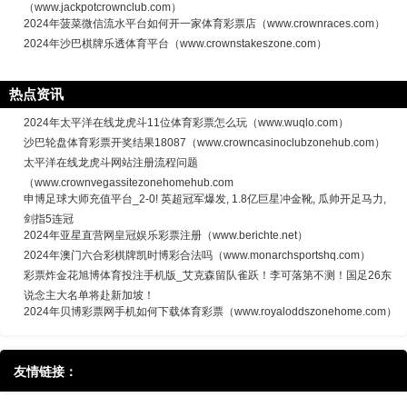
（www.jackpotcrownclub.com）
2024年菠菜微信流水平台如何开一家体育彩票店（www.crownraces.com）
2024年沙巴棋牌乐透体育平台（www.crownstakeszone.com）
热点资讯
2024年太平洋在线龙虎斗11位体育彩票怎么玩（www.wuqlo.com）
沙巴轮盘体育彩票开奖结果18087（www.crowncasinoclubzonehub.com）
太平洋在线龙虎斗网站注册流程问题
（www.crownvegassitezonehomehub.com
申博足球大师充值平台_2-0! 英超冠军爆发, 1.8亿巨星冲金靴, 瓜帅开足马力,
剑指5连冠
2024年亚星直营网皇冠娱乐彩票注册（www.berichte.net）
2024年澳门六合彩棋牌凯时博彩合法吗（www.monarchsportshq.com）
彩票炸金花旭博体育投注手机版_艾克森留队雀跃！李可落第不测！国足26东
说念主大名单将赴新加坡！
2024年贝博彩票网手机如何下载体育彩票（www.royaloddszonehome.com）
友情链接：