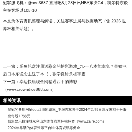
冠客服飞机：@seo3687 直播吧5月28日讯NBA东决G4，凯尔特东谈
主在客场以105-10
本文为体育资讯整理与解读，关注赛事进展与数据动态（含 2026 世
界杯相关话题）。
上一篇：
乐鱼轮盘注册送彩金的博彩游戏_九·一八本能幸免？皇姑屯
后日本东说念主送了本书，张学良错杀杨宇霆
下一篇：
幸运快艇现金网精通西甲的博彩
（www.crowndice888.com）
相关资讯
皇冠的备用网址dota2博彩赔率_中华汽车将于2024年2月9日派发末期十分股
息每股1.7港元
博彩娱乐投注城永利山东体育彩票杯锦标赛（www.zajre.com）
2024年靠谱的体育资讯平台hb体育资讯零佣金