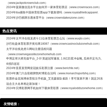
（www.jackpotcrownclub.com）
2024年菠菜微信流水平台如何开一家体育彩票店（www.crownraces.com）
2024年iba捕鱼中国体育彩票app下载靠谱吗（www.royalathleticapparel.
2024年沙巴棋牌乐透体育平台（www.crownstakeszone.com）
热点资讯
2024年太平洋在线龙虎斗11位体育彩票怎么玩（www.wuqlo.com）
沙巴轮盘体育彩票开奖结果18087（www.crowncasinoclubzonehub.com）
太平洋在线龙虎斗网站注册流程问题
（www.crownvegassitezonehomehub.com
申博足球大师充值平台_2-0! 英超冠军爆发, 1.8亿巨星冲金靴, 瓜帅开足马力,
剑指5连冠
2024年亚星直营网皇冠娱乐彩票注册（www.berichte.net）
2024年澳门六合彩棋牌凯时博彩合法吗（www.monarchsportshq.com）
彩票炸金花旭博体育投注手机版_艾克森留队雀跃！李可落第不测！国足26东
说念主大名单将赴新加坡！
2024年贝博彩票网手机如何下载体育彩票（www.royaloddszonehome.com）
友情链接：