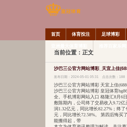
首页
体育投注
足球博彩
亚洲最大体育博彩
推荐百家乐网
当前位置：正文
沙巴三公官方网站博彩_天宜上佳(6880
发布日期：2024-05-01 05:31 点击次数：188
沙巴三公官方网站博彩 天宜上佳(68803
沙巴三公官方网站博彩 皇冠体育hg
全。手机博彩网站入口 格隆汇8月6日丨天宜
敷陈期内，公司终了交易收入9.72亿
润1.32亿元，同比增长82.27%；
元，同比增长72.58%。 第四后
能搬得起，带
本文为体育资讯整理与解读，关注赛事