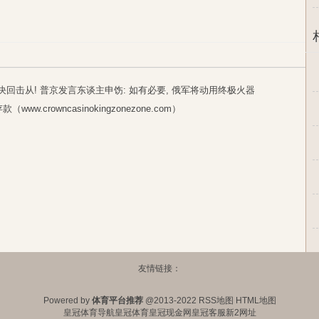
回击从! 普京发言东谈主申饬: 如有必要, 俄军将动用终极火器
.crowncasinokingzonezone.com）
友情链接：
Powered by
体育平台推荐
@2013-2022
RSS地图
HTML地图
皇冠体育导航
皇冠体育
皇冠现金网
皇冠客服
新2网址