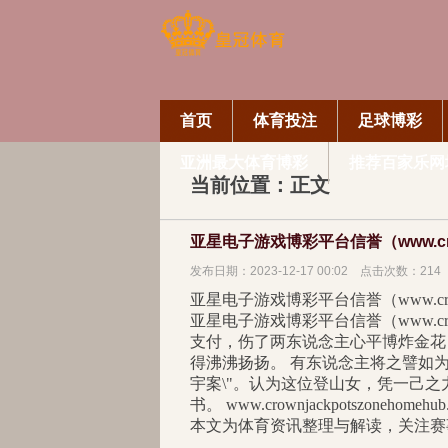
首页
体育投注
足球博彩
亚洲最大体育博彩
推荐百家乐网
当前位置：正文
亚星电子游戏博彩平台信誉（www.crown
发布日期：2023-12-17 00:02 点击次数：214
亚星电子游戏博彩平台信誉（www.crownja
亚星电子游戏博彩平台信誉（www.crown
支付，伤了两东说念主心平博炸金花，挖
得沸沸扬扬。 有东说念主将之譬如为
宇案\"。认为这位登山女，凭一己
书。 www.crownjackpotszoneh
本文为体育资讯整理与解读，关注赛事