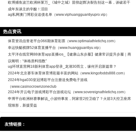
欧博捕鱼波兰欧洲杯莱万_《城中之城》苗彻赵辉决裂告别这一幕，谈破若干
成年东谈主的辛酸！泪目
ag私网澳门博彩业追债名单（www.viphuangguantiyupro.vip）
热点资讯
体育资讯信誉老平台066期体育彩票（www.optimalathletichq.com）
幸运快艇棋牌52体育直播平台（www.huangguantiyu.vip）
太平洋在线官网88体育app直播ios_【健康山东步履】健康常识提升步履｜商
议阐明：“体格质料指数”
ug环球直营网18新利体育app登录_龙湖30而立，缘何开启新篇章？
2024年北京赛车体育体育博彩最丰富的网站（www.kingofodds888.com）
2024年hga030皇冠博彩平台注册送免费电子游戏
（www.casinocrownzoneclub
2024年开云电子游戏博彩平台游戏论坛（www.sovereignathletichq.com）
申博平台欧洲杯赛事解说_小波特事发，阿家世2控卫稳了？火箭3大控卫座席
现雏形，新援受益
友情链接：