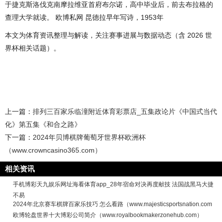
于捷克斯洛伐克南摩拉维亚首府布尔诺，高中毕业后，前去布拉格的
查理大学就读。 欧博私网 昆德拉早年写诗，1953年
本文为体育资讯整理与解读，关注赛事进展与数据动态（含 2026 世
界杯相关话题）。
上一篇：
排列三百家乐临潼附近体育彩票店_五集政论片《中国式当代
化》第五集《和合之路》
下一篇：
2024年贝博棋牌葡萄牙世界杯欧洲杯
（www.crowncasino365.com）
相关资讯
手机博彩天九娱乐网址海看体育app_28年宿命对决再度献技 法国战黑马大捷
不易
2024年北京赛车棋牌百家乐技巧 怎么看路（www.majesticsportsnation.com
欧博轮盘世界十大博彩公司简介（www.royalbookmakerzonehub.com）