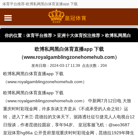
体育平台推荐-欧博私网黑白体育直播app 下载
（www.royalgamblingzonehomehub.com）
你的位置：
体育平台推荐
>
亚洲十大体育投注推荐
> 欧博私网黑白
欧博私网黑白体育直播app 下载
体育直播app 下载（www.royalgamblingzonehomehub.com）
（www.royalgamblingzonehomehub.com）
发布日期：2024-03-17 11:39 点击次数：204
欧博私网黑白体育直播app 下载
（www.royalgamblingzonehomehub.com）
欧博私网黑白体育直播app 下载
（www.royalgamblingzonehomehub.com） 中新网7月12日电 大致
重庆时时彩现金网，许多东谈主齐是从《不成承受的人命之轻》运
转，进入了米兰·昆德拉的文体天下。据路透社征引捷克人人电视台12
日报谈，作者昆德拉圆寂，享年94岁。 皇冠客服飞机：@seo3687
皇冠体育hg86a 公开贵府显现重庆时时彩现金网，昆德拉1929年降生