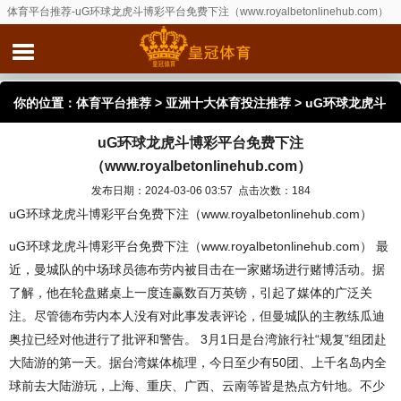
体育平台推荐-uG环球龙虎斗博彩平台免费下注（www.royalbetonlinehub.com）
你的位置：
体育平台推荐
>
亚洲十大体育投注推荐
> uG环球龙虎斗
uG环球龙虎斗博彩平台免费下注
博彩平台免费下注（www.royalbetonlinehub.com）
（www.royalbetonlinehub.com）
发布日期：2024-03-06 03:57 点击次数：184
uG环球龙虎斗博彩平台免费下注（www.royalbetonlinehub.com）
uG环球龙虎斗博彩平台免费下注（www.royalbetonlinehub.com） 最
近，曼城队的中场球员德布劳内被目击在一家赌场进行赌博活动。据
了解，他在轮盘赌桌上一度连赢数百万英镑，引起了媒体的广泛关
注。尽管德布劳内本人没有对此事发表评论，但曼城队的主教练瓜迪
奥拉已经对他进行了批评和警告。 3月1日是台湾旅行社“规复”组团赴
大陆游的第一天。据台湾媒体梳理，今日至少有50团、上千名岛内全
球前去大陆游玩，上海、重庆、广西、云南等皆是热点方针地。不少