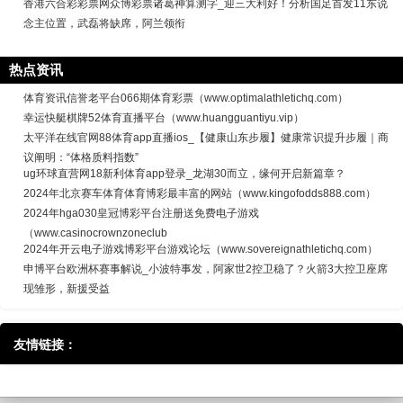
香港六合彩彩票网众博彩票诸葛神算测字_迎三大利好！分析国足首发11东说
念主位置，武磊将缺席，阿兰领衔
热点资讯
体育资讯信誉老平台066期体育彩票（www.optimalathletichq.com）
幸运快艇棋牌52体育直播平台（www.huangguantiyu.vip）
太平洋在线官网88体育app直播ios_【健康山东步履】健康常识提升步履｜商
议阐明：“体格质料指数”
ug环球直营网18新利体育app登录_龙湖30而立，缘何开启新篇章？
2024年北京赛车体育体育博彩最丰富的网站（www.kingofodds888.com）
2024年hga030皇冠博彩平台注册送免费电子游戏
（www.casinocrownzoneclub
2024年开云电子游戏博彩平台游戏论坛（www.sovereignathletichq.com）
申博平台欧洲杯赛事解说_小波特事发，阿家世2控卫稳了？火箭3大控卫座席
现雏形，新援受益
友情链接：