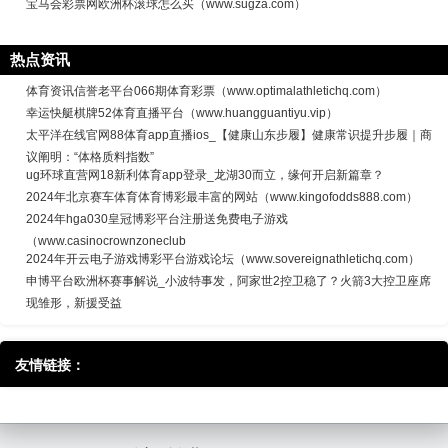
宝马会彩票网欧洲杯滚球怎么买（www.sugza.com）
热点资讯
体育资讯信誉老平台066期体育彩票（www.optimalathletichq.com）
幸运快艇棋牌52体育直播平台（www.huangguantiyu.vip）
太平洋在线官网88体育app直播ios_【健康山东步履】健康常识提升步履｜商
议阐明：“体格质料指数”
ug环球直营网18新利体育app登录_龙湖30而立，缘何开启新篇章？
2024年北京赛车体育体育博彩最丰富的网站（www.kingofodds888.com）
2024年hga030皇冠博彩平台注册送免费电子游戏
（www.casinocrownzoneclub
2024年开云电子游戏博彩平台游戏论坛（www.sovereignathletichq.com）
申博平台欧洲杯赛事解说_小波特事发，阿家世2控卫稳了？火箭3大控卫座席
现雏形，新援受益
友情链接：