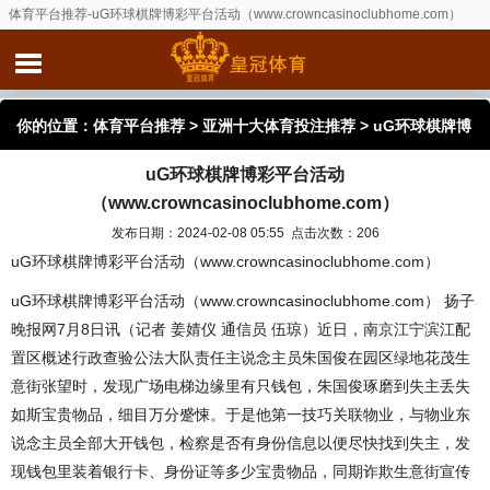
体育平台推荐-uG环球棋牌博彩平台活动（www.crowncasinoclubhome.com）
你的位置：
体育平台推荐
>
亚洲十大体育投注推荐
> uG环球棋牌博
uG环球棋牌博彩平台活动
彩平台活动（www.crowncasinoclubhome.com）
（www.crowncasinoclubhome.com）
发布日期：2024-02-08 05:55 点击次数：206
uG环球棋牌博彩平台活动（www.crowncasinoclubhome.com）
uG环球棋牌博彩平台活动（www.crowncasinoclubhome.com） 扬子
晚报网7月8日讯（记者 姜婧仪 通信员 伍琼）近日，南京江宁滨江配
置区概述行政查验公法大队责任主说念主员朱国俊在园区绿地花茂生
意街张望时，发现广场电梯边缘里有只钱包，朱国俊琢磨到失主丢失
如斯宝贵物品，细目万分蹙悚。于是他第一技巧关联物业，与物业东
说念主员全部大开钱包，检察是否有身份信息以便尽快找到失主，发
现钱包里装着银行卡、身份证等多少宝贵物品，同期诈欺生意街宣传