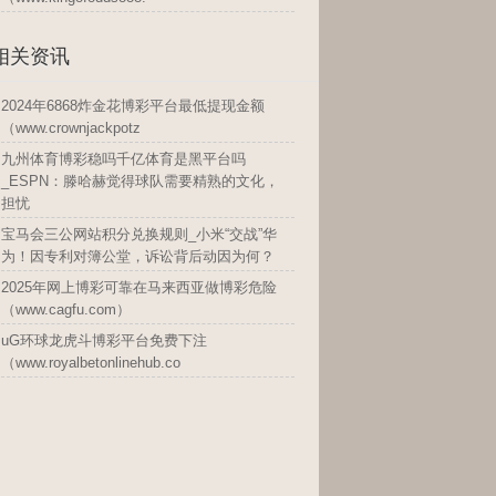
相关资讯
2024年6868炸金花博彩平台最低提现金额
（www.crownjackpotz
九州体育博彩稳吗千亿体育是黑平台吗
_ESPN：滕哈赫觉得球队需要精熟的文化，
担忧
宝马会三公网站积分兑换规则_小米“交战”华
为！因专利对簿公堂，诉讼背后动因为何？
2025年网上博彩可靠在马来西亚做博彩危险
（www.cagfu.com）
uG环球龙虎斗博彩平台免费下注
（www.royalbetonlinehub.co