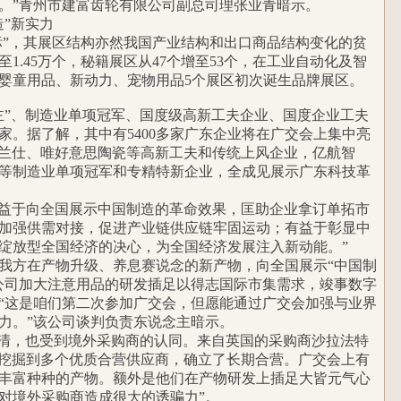
。”青州市建富齿轮有限公司副总司理张业青暗示。
造”新实力
向标”，其展区结构亦然我国产业结构和出口商品结构变化的贫
1.45万个，秘籍展区从47个增至53个，在工业自动化及智
婴童用品、新动力、宠物用品5个展区初次诞生品牌展区。
主”、制造业单项冠军、国度级高新工夫企业、国度企业工夫
0家。据了解，其中有5400多家广东企业将在广交会上集中亮
格兰仕、唯好意思陶瓷等高新工夫和传统上风企业，亿航智
等制造业单项冠军和专精特新企业，全成见展示广东科技革
，有益于向全国展示中国制造的革命效果，匡助企业拿订单拓市
加强供需对接，促进产业链供应链牢固运动；有益于彰显中
绽放型全国经济的决心，为全国经济发展注入新动能。”
我方在产物升级、养息赛说念的新产物，向全国展示“中国制
公司加大注意用品的研发插足以得志国际市集需求，竣事数字
“这是咱们第二次参加广交会，但愿能通过广交会加强与业界
力。”该公司谈判负责东说念主暗示。
廓清，也受到境外采购商的认同。来自英国的采购商沙拉法特
中挖掘到多个优质合营供应商，确立了长期合营。广交会上有
丰富种种的产物。额外是他们在产物研发上插足大皆元气心
对境外采购商造成很大的诱骗力”。