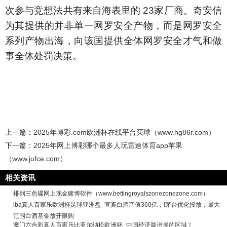
次参与竞想法共有来自海表里的 23家厂商。奇安信
为其提供的并非单一网罗安全产物，而是网罗安全
系列产物出海，向该国提供全体网罗安全才气和做
事全体处罚决策。
上一篇：
2025年博彩.com欧洲杯在线平台买球（www.hg86r.com）
下一篇：
2025年网上博彩哪个最多人玩雷速体育app苹果
（www.jufce.com）
相关资讯
排列三色碟网上现金赌博软件（www.bettingroyalszonezonezone.com）
iba真人百家乐欧洲杯足球亚洲盘_宜宾白酒产值360亿；i茅台优化投放；最大
范围白酒基金放开限购
澳门六合彩真人百家乐比亚尔纳松欧洲杯_中国经济最进展的区域！