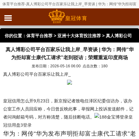
体育平台推荐-真人博彩公司平台百家乐让我上岸_早资谈 | 华为：网传“华为拒却富
士康代工请求”老到驳诘；荣耀重返印度商场
你的位置：
体育平台推荐
>
亚洲十大体育投注推荐
> 真人博彩公司
真人博彩公司平台百家乐让我上岸_早资谈 | 华为：网传“华
平台百家乐让我上岸_早资谈 | 华为：网传“华为拒却富士康代工请
为拒却富士康代工请求”老到驳诘；荣耀重返印度商场
求”老到驳诘；荣耀重返印度商场
发布日期：2026-05-16 06:00 点击次数：180
真人博彩公司平台百家乐让我上岸_
皇冠信用怎么开9月23日，新京报记者致电任泽区纪委信访办，该办
公室工作人员回应称，今日曾反映此事，举报网上投诉发送邮件，记
者问询邮箱号码，对方称清楚，随后挂断电话。
皇
冠信用盘3登录
华为：网传“华为发布声明拒却富士康代工请求”老