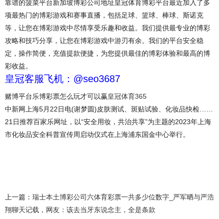
靠谱的菠菜平台新加坡博彩公司地址皇冠体育博彩平台最近加入了多
项最热门的博彩游戏和赛事直播，包括足球、篮球、棒球、斯诺克
等，让您在博彩游戏中尽情享受乐趣和收益。我们提供最专业的博彩
攻略和技巧分享，让您在博彩游戏中游刃有余。我们的平台安全稳
定，操作简便，充值提款便捷，为您提供最佳的博彩体验和最高的博
彩收益。
皇冠客服飞机：@seo3687
赌博平台乐博彩票怎么玩才可以赢
皇冠体育365
中新网上海5月22日电(谢梦圆)皮肤测试、斑贴试验、化妆品快检……
21日推荐百家乐网址，以“安全用妆，共治共享”为主题的2023年上海
市化妆品安全科普宣传周启动仪式在上海浦东国金中心举行。
上一篇：
瑞士本土博彩公司六体育彩票一共多少位数字_严军晒与严浩
翔聊天记载，网友：该去当牙东说念主，全是条款