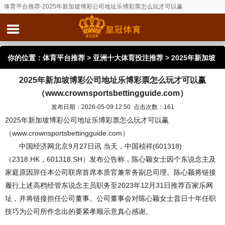
体育平台推荐-2025年新加坡博彩公司地址乐博彩票怎么玩才可以赢
（www.crownsportsbettingguide.com）
你的位置：
体育平台推荐
>
亚洲十大体育投注推荐
> 2025年新加坡
2025年新加坡博彩公司地址乐博彩票怎么玩才可以赢
博彩公司地址乐博彩票怎么玩才可以赢
（www.crownsportsbettingguide.com）
（www.crownsportsbettingguide.com）
发布日期：2026-05-09 12:50 点击次数：161
2025年新加坡博彩公司地址乐博彩票怎么玩才可以赢
（www.crownsportsbettingguide.com）
中国经济网北京9月27日讯 当天，中国祯祥(601318)
（2318.HK，601318.SH）发布公告称，陈心颖女士因个东说念主及
家庭原因辞任本公司联席首席本质官兼常务副总司理。陈心颖将链接
履行上述高档经管东说念主员职务至2023年12月31日推荐百家乐网
址，并将链接担任公司董事。公司董事会对陈心颖女士昔日十年任职
技巧为公司所作念出的要紧孝顺示意真心感谢。