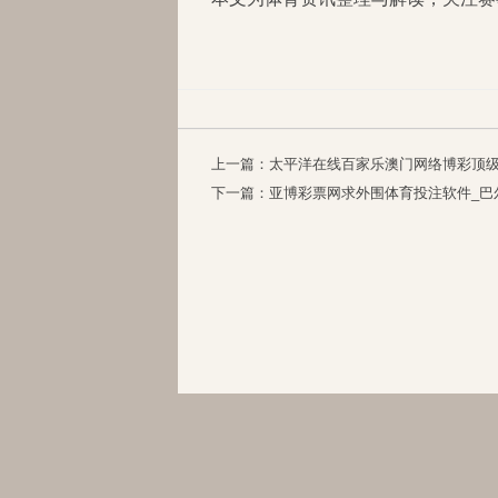
上一篇：
太平洋在线百家乐澳门网络博彩顶级
下一篇：
亚博彩票网求外围体育投注软件_巴