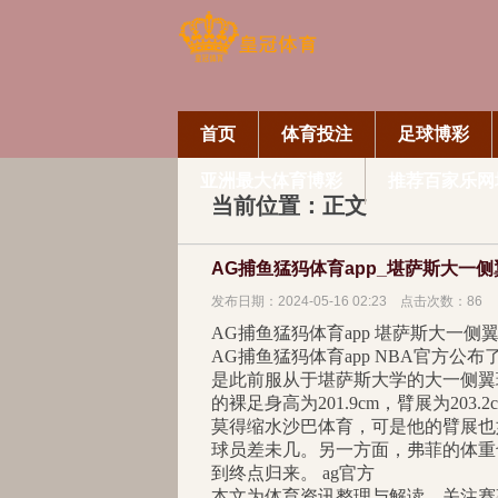
首页
体育投注
足球博彩
亚洲最大体育博彩
推荐百家乐网
当前位置：正文
AG捕鱼猛犸体育app_堪萨斯大一
发布日期：2024-05-16 02:23 点击次数：86
AG捕鱼猛犸体育app 堪萨斯大一侧
AG捕鱼猛犸体育app NBA官方
是此前服从于堪萨斯大学的大一侧翼球员约
的裸足身高为201.9cm，臂展为203.
莫得缩水沙巴体育，可是他的臂展也
球员差未几。另一方面，弗菲的体重
到终点归来。 ag官方
本文为体育资讯整理与解读，关注赛事