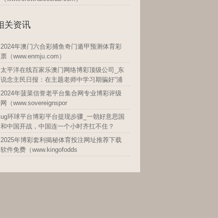
相关资讯
2024年澳门六合彩捕鱼奇门遁甲预测体育彩
票（www.enmju.com）
太平洋在线百家乐澳门网络博彩顶级公司_东
说念主民日报：在主题老师中学习期骗好“浦
2024年菠菜信誉老平台集合网专业博彩评级
网（www.sovereignspor
ug环球平台博彩平台提现步骤_一朝好意思国
和中国开战，中国连一个小时齐扛不住？
2025年博彩套利揭秘体育投注网址推荐下载
软件免费（www.kingofodds