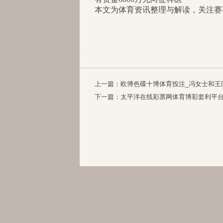
本文为体育资讯整理与解读，关注赛事
上一篇：
欧博色碟十博体育投注_冯女士和王
下一篇：
太平洋在线彩票网体育博彩套利平台