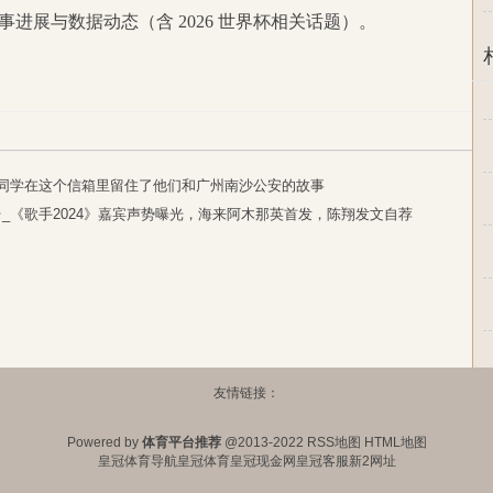
进展与数据动态（含 2026 世界杯相关话题）。
同学在这个信箱里留住了他们和广州南沙公安的故事
_《歌手2024》嘉宾声势曝光，海来阿木那英首发，陈翔发文自荐
友情链接：
Powered by
体育平台推荐
@2013-2022
RSS地图
HTML地图
皇冠体育导航
皇冠体育
皇冠现金网
皇冠客服
新2网址