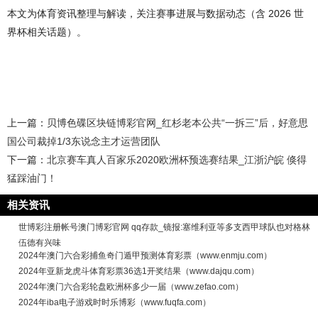
本文为体育资讯整理与解读，关注赛事进展与数据动态（含 2026 世
界杯相关话题）。
上一篇：
贝博色碟区块链博彩官网_红杉老本公共“一拆三”后，好意思
国公司裁掉1/3东说念主才运营团队
下一篇：
北京赛车真人百家乐2020欧洲杯预选赛结果_江浙沪皖 倏得
猛踩油门！
相关资讯
世博彩注册帐号澳门博彩官网 qq存款_镜报:塞维利亚等多支西甲球队也对格林
伍德有兴味
2024年澳门六合彩捕鱼奇门遁甲预测体育彩票（www.enmju.com）
2024年亚新龙虎斗体育彩票36选1开奖结果（www.dajqu.com）
2024年澳门六合彩轮盘欧洲杯多少一届（www.zefao.com）
2024年iba电子游戏时时乐博彩（www.fuqfa.com）