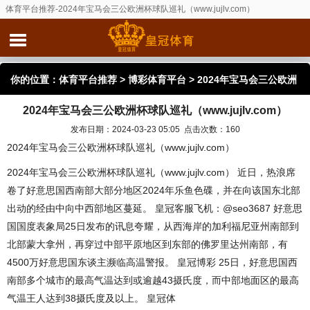
体育平台推荐-2024年宝马会三公欧洲杯球队巡礼（www.jujlv.com）
你的位置：
体育平台推荐
>
博彩体育平台
> 2024年宝马会三公欧洲
2024年宝马会三公欧洲杯球队巡礼（www.jujlv.com）
杯球队巡礼（www.jujlv.com）
发布日期：2024-03-23 05:05 点击次数：160
2024年宝马会三公欧洲杯球队巡礼（www.jujlv.com）
2024年宝马会三公欧洲杯球队巡礼（www.jujlv.com） 近日，热浪席
卷了好意思国西南部大部分地区2024年乐鱼色碟，并在向该国东北部
出动的经由中向中西部地区蔓延。 皇冠客服飞机：@seo3687 好意思
国国度表象局25日发布的讯息夸耀，从西海岸的加利福尼亚州南部到
北部蒙大拿州，再穿过中部平原地区到东部的佛罗里达州南部，有
4500万好意思国东谈主濒临高温警报。 皇冠博彩 25日，好意思国西
南部多个城市的最高气温达到或逾越43摄氏度，而中部地面区的最高
气温王人达到38摄氏度及以上。 皇冠体