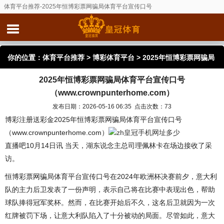
体育平台推荐-2025年恒博彩票网骗局体育平台宣传口号
（www.crownpunterhome.com）
你的位置：
体育平台推荐
>
博彩体育平台
> 2025年恒博彩票网骗局
2025年恒博彩票网骗局体育平台宣传口号
体育平台宣传口号（www.crownpunterhome.com）
（www.crownpunterhome.com）
发布日期：2026-05-16 06:35 点击次数：73
博彩注册送彩金2025年恒博彩票网骗局体育平台宣传口号
（www.crownpunterhome.com）
zh皇冠手机网址多少
直播吧10月14日讯 当天，湖东说念主总司理佩林卡在场边接收了采
访。
恒博彩票网骗局体育平台宣传口号在2024年欧洲杯决赛前夕，意大利
队的主力后卫发表了一份声明，表示自己将在比赛中表现出色，帮助
球队捧得冠军奖杯。然而，在比赛开始后不久，这名后卫就因为一次
红牌被罚下场，让意大利队陷入了十分被动的局面。尽管如此，意大