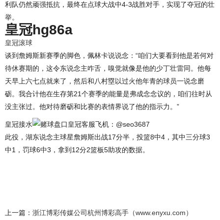
利队仍然顽强抵抗，最终在点球大战中4-3战胜对手，实现了夺冠的壮
举。
皇冠hg86a
皇冠滚球
谈到詹姆斯新赛季的脚色，佩林卡说说念：“咱们大要看到他是若何对
待休赛期的，这令东说念主咋舌，嗅觉就像是他的少丁壮雷同。他每
天早上六七点就来了，然后和八村塁以过火他年青的球员一说念磨
砺。我合计他在生存第21个赛季的能量是弗成念念议的，咱们往时从
没主张过。他对待磨砺和比赛的表情界说了他的指示力。”
皇冠接水
皇冠客服飞机：@seo3687
此役，湖东说念主球星詹姆斯出战17分半，投篮8中4，其中三分球3
中1，罚球6中3，拿到12分2篮板5助攻的数据。
上一篇：
浙江博彩传媒公司杭州博彩高手（www.enyxu.com）