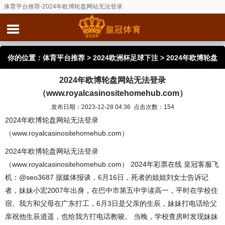
体育平台推荐-2024年欧博轮盘网站无法登录
（www.royalcasinositehomehub.com）
你的位置：
体育平台推荐
>
2024欧洲杯足球下注
> 2024年欧博轮盘
2024年欧博轮盘网站无法登录
网站无法登录（www.royalcasinositehomehub.com）
（www.royalcasinositehomehub.com）
发布日期：2023-12-28 04:36 点击次数：154
2024年欧博轮盘网站无法登录
（www.royalcasinositehomehub.com）
2024年欧博轮盘网站无法登录
（www.royalcasinositehomehub.com） 2024年彩票在线 皇冠客服飞
机：@seo3687 据媒体报谈，6月16日，死者的姐姐刘女士告诉记
者，妹妹小宏2007年出身，在巴中市第五中学读高一，平时在学校住
宿。我方和父母在广东打工，6月3日是父亲的生辰，妹妹打电话给父
亲祝他生辰逍遥，也给我方打电话教唆。 当晚，学校查房时发现妹妹