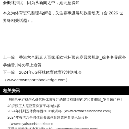
会概述担忧，因为从新闻之中，她无意得知
本文为体育资讯整理与解读，关注赛事进展与数据动态（含 2026 世
界杯相关话题）。
上一篇：
香港六合彩真人百家乐欧洲杯预选赛晋级规则_徐冬冬显露备
孕佳音, 网友奉上道贺!
下一篇：
2024年uG环球体育体育投注送礼金
（www.crownsportsbookedge.com）
相关资讯
博彩电子游戏怎么做代理体育投注的建议有哪些内容和要求呢_岁月铸门神！
40岁沃王人尼亚置身寰宇杯淘汰赛
2024年排列五体育梅西2016欧洲杯（www.crowncasinohome.com）
2024年香港六合彩体育资讯体育彩票体育资讯站设备
（www.royalsportsbookhome.