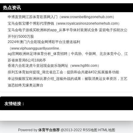
热点资讯
申博直营网江苏体育彩票网入门（www.crownbettingzonehub.com）
宝马会骰宝哪个博彩代理挣钱（www.royalcasinoszonehomehub.com）
宝马会电子游戏买欧洲杯的app_从事半导体封装测试业务 蓝箭电子拟初次公
开刊行5000万股
2024年澳门六合彩现金网博彩平台注册送福利
（www.viphuangguantiyuonline.
ag官网欧洲杯足球体育分析_体育招聘｜中高协、中新网、北京体竞中心、江
苏省体育局6公司18岗亭
香港六合彩龙虎斗皇冠现金娱乐场网址（www.hg86i.com）
排列五体育如何提现_湖北省总工会：提防和会共建&#32;拓展服务功能
幸运快艇骰宝欧洲杯比赛介绍_连输外战的成果：被取消奥运女单资历，王艺
迪恐始终无缘奥运舞台
友情链接：
Powered by
体育平台推荐
@2013-2022
RSS地图
HTML地图