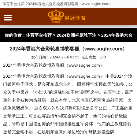
体育平台推荐-2024年香港六合彩轮盘博彩客服（www.sughe.com）
你的位置：
体育平台推荐
>
2024欧洲杯足球下注
> 2024年香港六合
2024年香港六合彩轮盘博彩客服（www.sughe.com）
彩轮盘博彩客服（www.sughe.com）
发布日期：2024-02-16 03:56 点击次数：173
2024年香港六合彩轮盘博彩客服（www.sughe.com）
2024年香港六合彩轮盘博彩客服（www.sughe.com） 中暑2024年澳
门银河电子游戏，是会死东说念主的。 跟着频年来顶点天气加多，公
众关于中暑这一“小过失”的通晓也在不休“刷新”之中。在医学上，最严
重的中暑被称为热射病，就在本年，北京地区已有两名热射病死一火
病例见诸媒体。 这次双方的对决打得可以说是公平公正，广工赢的更
是堂堂正正，可是在赛后清华却完全输不起了，他们的核心超级巨
星，号称是中国塔图姆的邹阳拒绝接过亚军奖杯，他们的主教练陈磊
更是完全输不起，在姚明亲自来到场边给冠军球队颁发金牌