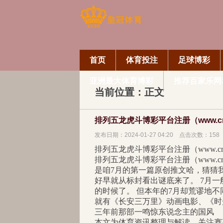
首页
体育投注
足球博彩
亚洲最大体育博彩
推荐百家乐网
当前位置：正文
排列五龙虎斗博彩平台注册（www.crown
发布日期：2024-01-27 04:20 点击次数：158
排列五龙虎斗博彩平台注册（www.crowncas
排列五龙虎斗博彩平台注册（www.crown
是咱7月的第一篇原创推文哈，猜猜
好早就从标封看出谜底来了。 7月
的时候了。 但本年的7月却荒谬地
就有《长安三万里》动画电影、《时
三年前那部一鸣惊东说念主的国风
本文为体育资讯整理与解读，关注赛事