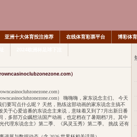
亚洲十大体育投注推荐
在线体育彩票平台
博彩体
址
2024欧洲杯足球下注
casinoclubzonezone.com）
inoclubzonezone.com）
casinoclubzonezone.com） 嗨嗨嗨，家东说念主们。 今天
我们要写点什么呢？ 天然，熟练这部动画的家东说念主搞不
一般关于心爱追番的东说念主来说，意味着又到了7月出新日番
不同，多部万众瞩想法国产动画，也定档在了暑期档7月。其中
光代理东说念主》第二季、《风灵玉秀》第二季。 挑战 还有
进展与数据动态（含 2026 世界杯相关话题）。