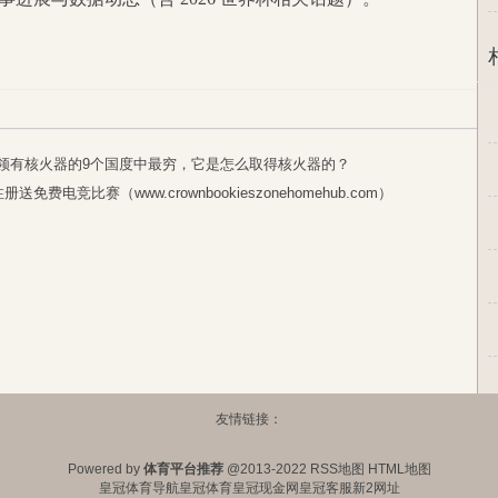
领有核火器的9个国度中最穷，它是怎么取得核火器的？
费电竞比赛（www.crownbookieszonehomehub.com）
友情链接：
Powered by
体育平台推荐
@2013-2022
RSS地图
HTML地图
皇冠体育导航
皇冠体育
皇冠现金网
皇冠客服
新2网址