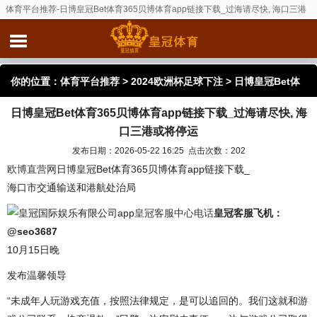
体育平台推荐-日博皇冠Bet体育365贝博体育app链接下载_过海请尽快, 海口三港
或将停运
你的位置：
体育平台推荐
>
2024欧洲杯足球下注
> 日博皇冠Bet体
日博皇冠Bet体育365贝博体育app链接下载_过海请尽快, 海
育365贝博体育app链接下载_过海请尽快, 海口三港或将停运
口三港或将停运
发布日期：2026-05-22 16:25 点击次数：202
欧博直营网
日博皇冠Bet体育365贝博体育app链接下载_
海口市交通输送和港航处治局
皇冠客服中心电话
皇冠客服飞机：
@seo3687
10月15日晚
发布温馨领导
“未成年人玩游戏充值，按照法律规定，是可以追回的。我们这就和游