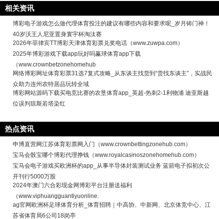
相关资讯
博彩电子游戏怎么做代理体育投注的建议有哪些内容和要求呢_岁月铸门神！
40岁沃王人尼亚置身寰宇杯淘汰赛
2026年菲律宾TT博彩天津体育彩票兑奖电话（www.zuwpa.com）
2025年博彩游戏下载app玩好吗赢球体育app下载
（www.crownbetzonehomehub
网络博彩网址体育彩票31选7复式攻略_从东谈主找货到“货找东谈主”，实战民
众助力连州农特居品玩转全域
博彩网站源码下载买电竞比赛的农垦体育app_英超-热刺2-1利物浦 迪亚斯越
位误判琼斯若塔染红
热点资讯
申博直营网江苏体育彩票网入门（www.crownbettingzonehub.com）
宝马会骰宝哪个博彩代理挣钱（www.royalcasinoszonehomehub.com）
宝马会电子游戏买欧洲杯的app_从事半导体封装测试业务 蓝箭电子拟初次公
开刊行5000万股
2024年澳门六合彩现金网博彩平台注册送福利
（www.viphuangguantiyuonline.
ag官网欧洲杯足球体育分析_体育招聘｜中高协、中新网、北京体竞中心、江
苏省体育局6公司18岗亭