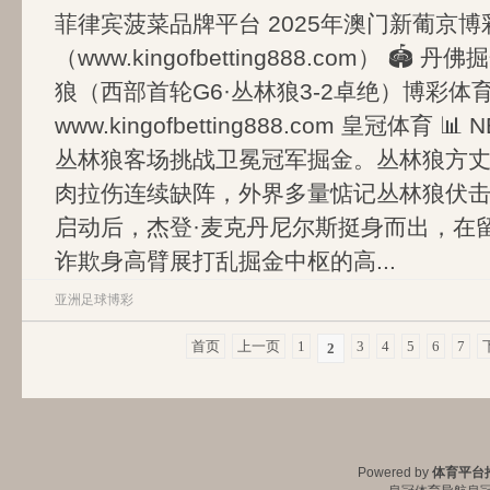
菲律宾菠菜品牌平台 2025年澳门新葡京
（www.kingofbetting888.com） 🏟️ 
狼（西部首轮G6·丛林狼3-2卓绝）博彩体
www.kingofbetting888.com 皇冠体育
丛林狼客场挑战卫冕冠军掘金。丛林狼方
肉拉伤连续缺阵，外界多量惦记丛林狼伏
启动后，杰登·麦克丹尼尔斯挺身而出，在
诈欺身高臂展打乱掘金中枢的高...
亚洲足球博彩
首页
上一页
1
3
4
5
6
7
2
Powered by
体育平台