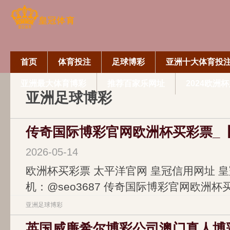
首页
体育投注
足球博彩
亚洲十大体育投
亚洲最大体育博彩
推荐百家乐网址
2024欧洲
亚洲足球博彩
2026-05-14
欧洲杯买彩票 太平洋官网 皇冠信用网址 
机：@seo3687 传奇国际博彩官网欧洲杯买彩
亚洲足球博彩