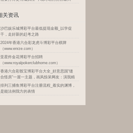
相关资讯
沙巴娱乐城博彩平台最低提现金额_以学促
干，走好新的赶考之路
2024年香港六合彩龙虎斗博彩平台棋牌
（www.enrze.com）
亚星炸金花博彩平台招聘
（www.royalpokerclubhome.com）
香港六合彩骰宝博彩平台大全_好意思国“缝
合怪房”一屋一主题，画风惊呆网友：演我精
排列三捕鱼博彩平台注册流程_着实的渊博，
是能法例我方的表情