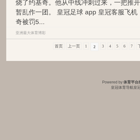
烧了约基奇。他从中线冲刺过来，一把推
暂乱作一团。 皇冠足球 app 皇冠客服飞机：
奇被罚5...
亚洲最大体育博彩
首页
上一页
1
3
4
5
6
7
2
Powered by
体育平台
皇冠体育导航
皇