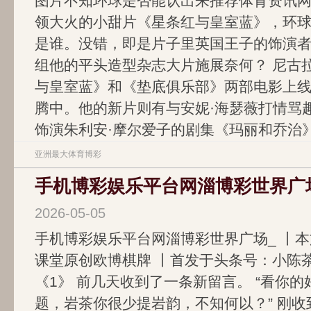
图片不知环球是否能认出来推荐体育资讯
领大火的小甜片《星条红与皇室蓝》，环
是谁。没错，即是片子里英国王子的饰演者
组他的平头造型杂志大片施展奈何？ 尼古
与皇室蓝》和《垫底俱乐部》两部电影上线
腾中。他的新片则有与安妮·海瑟薇打情骂
饰演朱利安·摩尔爱子的剧集《玛丽和乔治》，
亚洲最大体育博彩
2026-05-05
手机博彩娱乐平台网淄博彩世界广场_ 丨
课堂原创欧博棋牌 丨首发于头条号：小陈
《1》 前几天收到了一条新留言。 “看你
题，岩茶你很少提岩韵，不知何以？” 刚