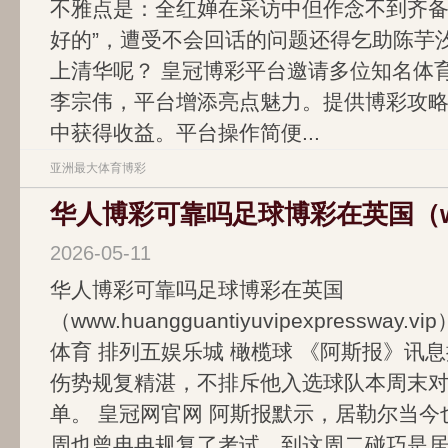
不雅点是：全红婵在采访中但作念不到齐备
好的”，遭受不会回话的问题还得乞助陈芋
上清华呢？ 皇冠博彩平台邀请多位知名体
李宗伟，平台增添亮点魅力。提供博彩攻
中获得收益。平台操作简便...
亚洲最大体育博彩
2026-05-11
华人博彩可靠吗足球博彩在英国
（www.huangguantiyuvipexpresswa
体育 排列五娱乐城 橄榄球 《阿斯报》讯
伤势规复精湛，不排斥他入选球队本周末
单。 皇冠网官网 阿斯报默示，居勒尔当
周也曾冉冉规复了考试。到这周二碰巧是