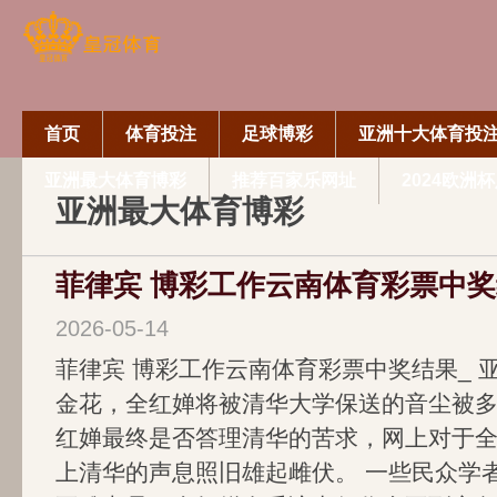
首页
体育投注
足球博彩
亚洲十大体育投
亚洲最大体育博彩
推荐百家乐网址
2024欧洲
亚洲最大体育博彩
2026-05-14
菲律宾 博彩工作云南体育彩票中奖结果_ 
金花，全红婵将被清华大学保送的音尘被
红婵最终是否答理清华的苦求，网上对于
上清华的声息照旧雄起雌伏。 一些民众学