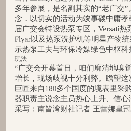
多年参展，是名副其实的“老广交”
念，以切实的活动为竣事碳中庸孝
届广交会特设热泵专区，Versati
Flyar以及热泵洗护机等明星产物
示热泵工夫与环保冷媒绿色中枢科
玩法
“广交会开幕首日，咱们廓清地嗅
增长，现场歧视十分利弊。瞻望这
巨匠来自180多个国度的境表里采
器职责主说念主员热心上升、信心
采写：南皆湾财社记者 王蕾娜皇