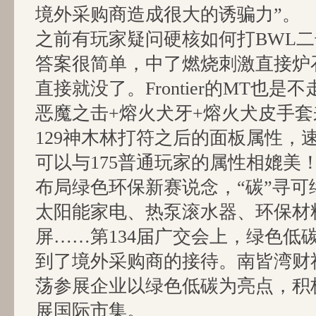
境外采购商造成很大的诱骗力”。
之前有玩家疑问硬核如何打BWL
答案很简单，中了燃烧刺激直接炉石回
直接就没了。Frontier的MT也
恶魔之击+熔火犬牙+熔火犬皮手套
129神木林打符之后的面板属性，
可以与175普通玩家的属性相媲美
布局绿色环保新赛说念，“碳”寻
太阳能家电、热泵滚水器、环保材
屏……第134届广交会上，绿色低
到了境外采购商的接待。南皆湾财
荡参展企业以绿色低碳为亮点，积
展国际市集。