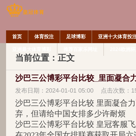
首页
体育投注
足球博彩
亚洲十大体育投
亚洲最大体育博彩
推荐百家乐网址
2024欧洲
当前位置：正文
发布日期：2024-01-01 05:00 点击次数：1
沙巴三公博彩平台比较 里面凝合
弃，但请给中国女排多少许耐烦
沙巴三公博彩平台比较 皇冠客服飞机：
在2023年全国女排联赛获取开局