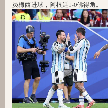
员梅西进球，阿根廷1-0佛得角。