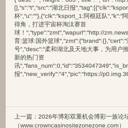
[],"s":"t","src":"湖北日报","tag":[{"clk":"k
杯","u":""},{"clk":"ksport_1:阿根廷队","k":"阿
得角，打进宇宙杯淘汰赛首
球！","type":"zmt","wapurl":"http://zm.n
育:篮球:国外篮球","zmt":{"brand":{},"ce
号","desc":"柔和湖北及天地大事，为
新的热门资
讯","fans_num":0,"id":"3534047349","is_
报","new_verify":"4","pic":"https://p0.img
上一篇：
2026年博彩双重机会博彩一族论
（www.crowncasinositezonezone.com）