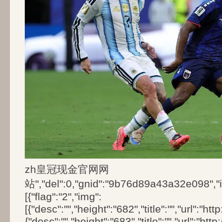
zh皇冠现金官网网
站
","del":0,"gnid":"9b76d89a43a32e098","
[{"flag":"2","img":
[{"desc":"","height":"682","title":"","url
{"desc":"","height":"683","title":"","url