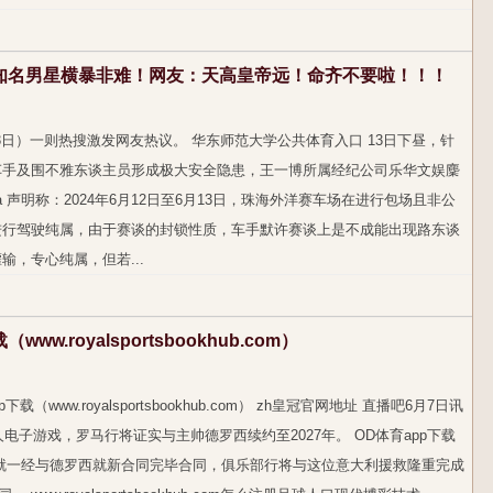
知名男星横暴非难！网友：天高皇帝远！命齐不要啦！！！
3日）一则热搜激发网友热议。 华东师范大学公共体育入口 13日下昼，针
车手及围不雅东谈主员形成极大安全隐患，王一博所属经纪公司乐华文娱麇
 声明称：2024年6月12日至6月13日，珠海外洋赛车场在进行包场且非公
进行驾驶纯属，由于赛谈的封锁性质，车手默许赛谈上是不成能出现路东谈
，专心纯属，但若...
w.royalsportsbookhub.com）
www.royalsportsbookhub.com） zh皇冠官网地址 直播吧6月7日讯
电子游戏，罗马行将证实与主帅德罗西续约至2027年。 OD体育app下载
就一经与德罗西就新合同完毕合同，俱乐部行将与这位意大利援救隆重完成