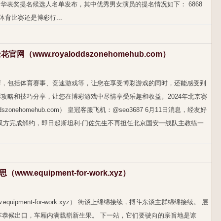
届华表奖提名候选人名单发布，其中优秀男女演员的提名情况如下： 6868
育比赛还是博彩行...
（www.royaloddszonehomehub.com）
赛，包括体育赛事、竞速游戏等，让您在享受博彩游戏的同时，还能感受到
攻略和技巧分享，让您在博彩游戏中尽情享受乐趣和收益。2024年北京赛
zonehomehub.com） 皇冠客服飞机：@seo3687 6月11日消息，经友好
双方完成解约，即日起斯坦利·门佐先生不再担任北京国安一线队主教练一
equipment-for-work.xyz）
ipment-for-work.xyz） 街谈上绵绵接续，搏斗东谈主群绵绵接续。 层
货车恭候出口，车厢内满载崭新生果。 下一站，它们要驶向的宗旨地是谅