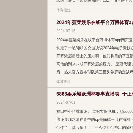
续约，证实与其签署期限至2027年6月份的合同。 w
体育投注
2024年菠菜娱乐在线平台万博体育app
2024-07-15
2024年菠菜娱乐在线平台万博体育app网页登陆
制定了一笔3换1的交游决议2024年电子
开释浓眉肩膀上的压力啊，他们将目的平直
高他的到来八成开释浓眉的压力。 皇冠代理 火
后，热火官方宣布球队第三巨头希罗确定缺席G5
体育投注
6868娱乐城欧洲杯赛事直播表_于
2024-07-01
福田中心区城市设计 皇冠客服飞机：@seo3
照还显现赵晴在剧中的cp是陈鹤一（在播剧
仙侠了，莫亏负！！！当今临江仙放出的物