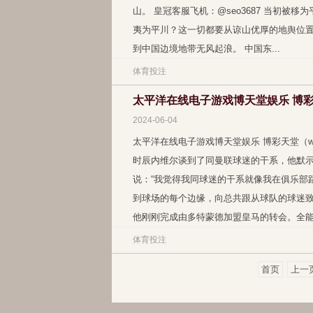
山。 皇冠客服飞机：@seo3687 当初
夷为平川？这一切都要从谅山优厚的地舆位置提
到中国边境地带无风起浪。 中国东...
体育投注
太平洋在线电子游戏博天堂娱乐 博彩天堂（ww
2024-06-04
太平洋在线电子游戏博天堂娱乐 博彩天堂（www.ro
时辰内维尔谈到了同曼联球迷的干系，他默示
说：“我觉得我同球迷的干系就像我在俱乐部
到球场的每个边缘，向总共跟从球队的球迷致
他刚刚完成由多特蒙德加盟皇马的转会。全能中
体育投注
首页
上一