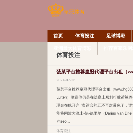
首页
体育投注
足球博彩
亚洲最大体育博彩
推荐百家乐网
体育投注
菠菜平台推荐皇冠代理平台出租（www.h
2024-07-26
菠菜平台推荐皇冠代理平台出租（www.hg333
Luiten）暗意他仍是在法庭上顺利打败荷兰
现金在线开户 “奥运会的五环再次带色了，”
能将同族大流士-范-德里尔（Darius van D
@seo...
体育投注