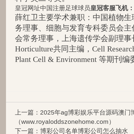
皇冠网址
中国注册足球球员
皇冠客服飞机：@
薛红卫主要学术兼职：中国植物生
务理事、细胞与发育专科委员会主
会常务理事，上海遗传学会副理事长，M
Horticulture共同主编，Cell Researc
Plant Cell & Environment
上一篇：
2025年ag博彩娱乐平台源码澳
（www.royaloddszonehome.com）
下一篇：
博彩公司名单博彩公司怎么抽水