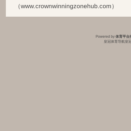
（www.crownwinningzonehub.com）
Powered by
体育平台
皇冠体育导航
皇