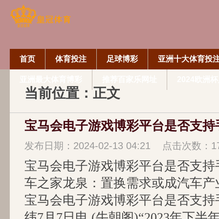
首页
体育投注
足球博彩
亚洲十大体育投
亚洲最大体育博彩
推荐百家乐网址
2024欧洲
当前位置：正文
发布日期：2024-02-13 04:21 点击次数：1
宝马会电子游戏博彩平台是否支持
车之家龙泉：置换需求或成汽车产
宝马会电子游戏博彩平台是否支持
纬7月7日电 (牛朝阁)“2023年