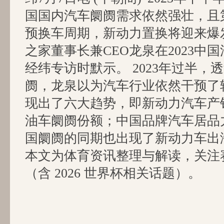
国国内汽车阛阓需求依然强壮，且
预换车周期，新动力置换将迎来爆
之家董事长兼CEO龙泉在2023中
经纬专访时默示。 2023年过半，
阓，龙泉以为汽车行业依然干预了
现出了六大趋势，即新动力汽车产
油车阛阓份额；中国品牌汽车居品
国阛阓的同期也出现了新动力车出
本文为体育资讯整理与解读，关注
（含 2026 世界杯相关话题）。