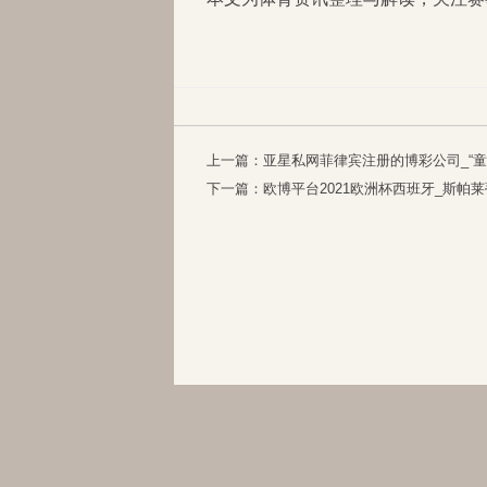
上一篇：
亚星私网菲律宾注册的博彩公司_“
下一篇：
欧博平台2021欧洲杯西班牙_斯帕