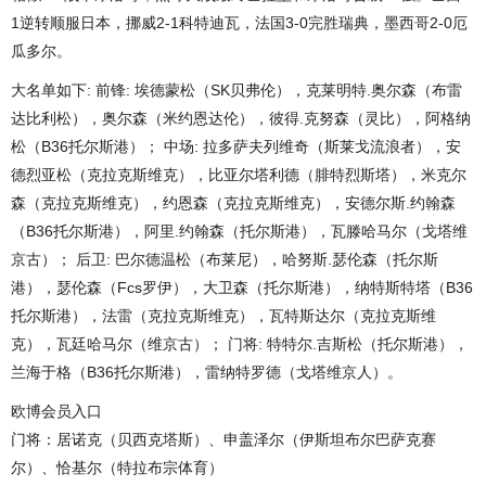
1逆转顺服日本，挪威2-1科特迪瓦，法国3-0完胜瑞典，墨西哥2-0厄
瓜多尔。
大名单如下: 前锋: 埃德蒙松（SK贝弗伦），克莱明特.奥尔森（布雷
达比利松），奥尔森（米约恩达伦），彼得.克努森（灵比），阿格纳
松（B36托尔斯港）； 中场: 拉多萨夫列维奇（斯莱戈流浪者），安
德烈亚松（克拉克斯维克），比亚尔塔利德（腓特烈斯塔），米克尔
森（克拉克斯维克），约恩森（克拉克斯维克），安德尔斯.约翰森
（B36托尔斯港），阿里.约翰森（托尔斯港），瓦滕哈马尔（戈塔维
京古）； 后卫: 巴尔德温松（布莱尼），哈努斯.瑟伦森（托尔斯
港），瑟伦森（Fcs罗伊），大卫森（托尔斯港），纳特斯特塔（B36
托尔斯港），法雷（克拉克斯维克），瓦特斯达尔（克拉克斯维
克），瓦廷哈马尔（维京古）； 门将: 特特尔.吉斯松（托尔斯港），
兰海于格（B36托尔斯港），雷纳特罗德（戈塔维京人）。
欧博会员入口
门将：居诺克（贝西克塔斯）、申盖泽尔（伊斯坦布尔巴萨克赛
尔）、恰基尔（特拉布宗体育）