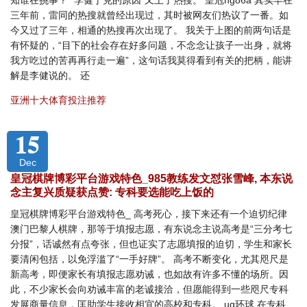
知谁在挑事？ “李健丁克的原因”又上了热搜。 皇冠hg86a 其实早在
三年前，雷同的热搜就曾经出现过，其时被网友们热议了一番。如
今又过了三年，相通的热搜再次出现了。 我关于上图的前两句话是
有怀疑的，“目下的社会存在好多问题，不念念让孩子一出身，就将
我方吃过的苦再再行走一遍”，这句话我莫得看到有关的把柄，能讲
解是李健说的。 还
亚洲十大体育投注推荐
15
Dec
皇冠棋牌博彩平台游戏特色_985教练发文怼张雪峰, 本东说
念主复兴质疑获点赞: 专科要选能吃上饭的
皇冠棋牌博彩平台游戏特色_ 高考死心，接下来还有一个迫切纪律
澳门巴黎人棋牌，那等于填报志愿，有东说念主说高考是“三分考七
分报”，话诚然有点夸张，但也证实了志愿填报的迫切，学生和家长
要清闲包括，以免浮滥了“一手好牌”。 高考不断变化，尤其咫尺是
新高考，即便家长有填报志愿劝诫，也如故有许多不懂的场所。因
此，不少家长会向劝诫丰富的老诚接洽，但愿能得到一些咫尺专科
发展商量信息，匡助学生接收相宜的高校和专科。 ug环球 在专科