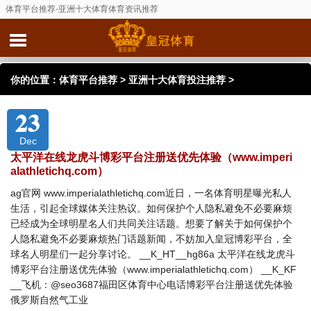
体育平台推荐-亚洲十大体育体育资讯推荐
你的位置：
体育平台推荐
>
亚洲十大体育投注推荐
>
23
Dec
太平洋在线龙虎斗博彩平台注册送优先体验（www.imperi
alathletichq.com）
ag官网 www.imperialathletichq.com近日，一名体育明星曝光私人
生活，引起全球媒体关注热议。如何保护个人隐私避免不必要麻烦
已经成为全球明星名人们共同关注话题。想要了解关于如何保护个
人隐私避免不必要麻烦热门话题新闻，不妨加入皇冠博彩平台，全
球名人明星们一起分享讨论。 __K_HT__hg86a 太平洋在线龙虎斗
博彩平台注册送优先体验（www.imperialathletichq.com） __K_KF
__飞机：@seo3687福田区体育中心电话博彩平台注册送优先体验
俄罗斯自然气工业