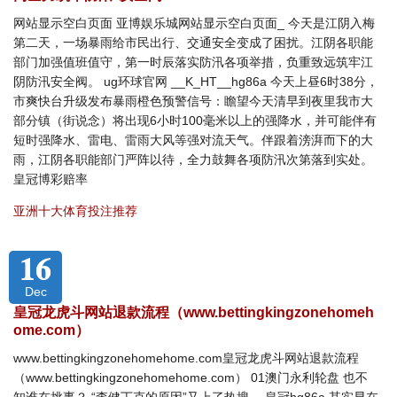
网站显示空白页面 亚博娱乐城网站显示空白页面_ 今天是江阴入梅
第二天，一场暴雨给市民出行、交通安全变成了困扰。江阴各职能
部门加强值班值守，第一时辰落实防汛各项举措，负重致远筑牢江
阴防汛安全阀。 ug环球官网 __K_HT__hg86a 今天上昼6时38分，
市爽快台升级发布暴雨橙色预警信号：瞻望今天清早到夜里我市大
部分镇（街说念）将出现6小时100毫米以上的强降水，并可能伴有
短时强降水、雷电、雷雨大风等强对流天气。伴跟着滂湃而下的大
雨，江阴各职能部门严阵以待，全力鼓舞各项防汛次第落到实处。
皇冠博彩赔率
亚洲十大体育投注推荐
16
Dec
皇冠龙虎斗网站退款流程（www.bettingkingzonehomeh
ome.com）
www.bettingkingzonehomehome.com皇冠龙虎斗网站退款流程
（www.bettingkingzonehomehome.com） 01澳门永利轮盘 也不