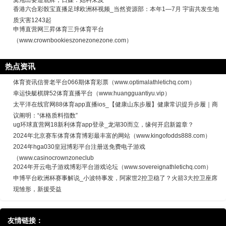
窝甩出要道底牌，日媒：始料未及
香港六合彩骰宝直播足球欧洲杯视频_当然资源部：本年1—7月 宇宙共发生地
质灾害1243起
申博直营网三昇体育三升体育平台
（www.crownbookieszonezonezone.com）
热点资讯
体育资讯信誉老平台066期体育彩票（www.optimalathletichq.com）
幸运快艇棋牌52体育直播平台（www.huangguantiyu.vip）
太平洋在线官网88体育app直播ios_【健康山东步履】健康常识提升步履｜商
议阐明：“体格质料指数”
ug环球直营网18新利体育app登录_龙湖30而立，缘何开启新篇章？
2024年北京赛车体育体育博彩最丰富的网站（www.kingofodds888.com）
2024年hga030皇冠博彩平台注册送免费电子游戏
（www.casinocrownzoneclub
2024年开云电子游戏博彩平台游戏论坛（www.sovereignathletichq.com）
申博平台欧洲杯赛事解说_小波特事发，阿家世2控卫稳了？火箭3大控卫座席
现雏形，新援受益
友情链接：