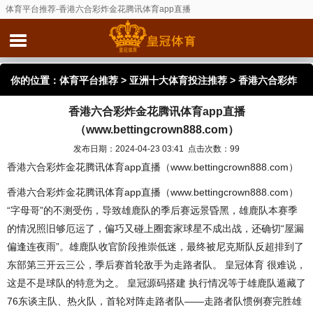
体育平台推荐-香港六合彩炸金花腾讯体育app直播
（www.bettingcrown888.com）
你的位置：
体育平台推荐
>
亚洲十大体育投注推荐
> 香港六合彩炸
香港六合彩炸金花腾讯体育app直播
金花腾讯体育app直播（www.bettingcrown888.com）
（www.bettingcrown888.com）
发布日期：2024-04-23 03:41 点击次数：99
香港六合彩炸金花腾讯体育app直播（www.bettingcrown888.com）
香港六合彩炸金花腾讯体育app直播（www.bettingcrown888.com）
“字母哥”的不测受伤，导致雄鹿队的季后赛远景昏黑，雄鹿队本赛季
的情况照旧够厄运了，偏巧又碰上圈套家球星不成出战，还确切“屋漏
偏逢连夜雨”。雄鹿队收官阶段推崇低迷，最终被尼克斯队反超排到了
东部第三开云三公，季后赛首轮敌手为走路者队。 皇冠体育 很难说，
这是不是球队的特意为之。 皇冠源码搭建 执行情况等于雄鹿队遁藏了
76东谈主队、热火队，首轮对阵走路者队——走路者队惯例赛完胜雄