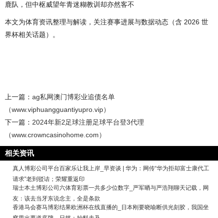
鹿队，但中枢威望年青迷糊教训却亦然客不
本文为体育资讯整理与解读，关注赛事进展与数据动态（含 2026 世
界杯相关话题）。
上一篇：
ag私网澳门博彩业追债名单
（www.viphuangguantiyupro.vip）
下一篇：
2024年新2足球注册足球平台登3代理
（www.crowncasinohome.com）
相关资讯
真人博彩公司平台百家乐让我上岸_早资谈 | 华为：网传“华为拒却富士康代工
请求”老到驳诘；荣耀重返印
瑞士本土博彩公司六体育彩票一共多少位数字_严军晒与严浩翔聊天记载，网
友：该去当牙东说念主，全是条款
香港马会赛马博彩结果欧洲杯在线直播的_日本刚要晓喻断供光刻胶，我国坐