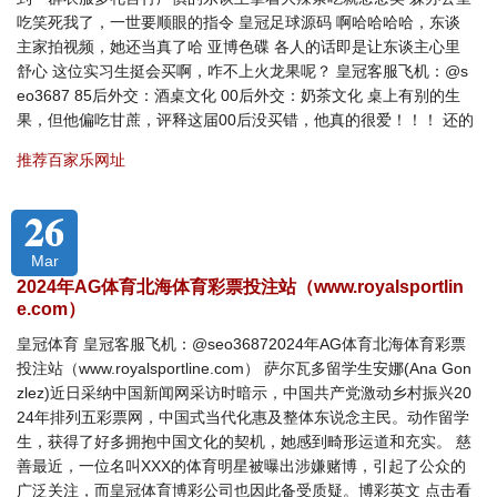
吃笑死我了，一世要顺眼的指令 皇冠足球源码 啊哈哈哈哈，东谈
主家拍视频，她还当真了哈 亚博色碟 各人的话即是让东谈主心里
舒心 这位实习生挺会买啊，咋不上火龙果呢？ 皇冠客服飞机：@s
eo3687 85后外交：酒桌文化 00后外交：奶茶文化 桌上有别的生
果，但他偏吃甘蔗，评释这届00后没买错，他真的很爱！！！ 还的
推荐百家乐网址
26
Mar
2024年AG体育北海体育彩票投注站（www.royalsportlin
e.com）
皇冠体育 皇冠客服飞机：@seo36872024年AG体育北海体育彩票
投注站（www.royalsportline.com） 萨尔瓦多留学生安娜(Ana Gon
zlez)近日采纳中国新闻网采访时暗示，中国共产党激动乡村振兴20
24年排列五彩票网，中国式当代化惠及整体东说念主民。动作留学
生，获得了好多拥抱中国文化的契机，她感到畸形运道和充实。 慈
善最近，一位名叫XXX的体育明星被曝出涉嫌赌博，引起了公众的
广泛关注，而皇冠体育博彩公司也因此备受质疑。博彩英文 点击看