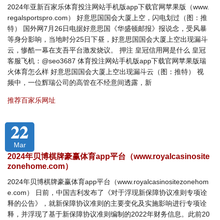
2024年亚新百家乐体育投注网站手机版app下载官网苹果版（www.
regalsportspro.com） 好意思国国会大厦上空，闪电划过（图：推
特） 国外网7月26日电据好意思国《华盛顿邮报》报说念，受风暴
等身分影响，当地时分25日下昼，好意思国国会大厦上空出现漏斗
云，惨酷一幕在支吾平台激发烧议。 押注 皇冠信用网是什么 皇冠
客服飞机：@seo3687 体育投注网站手机版app下载官网苹果版瑞
火体育怎么样 好意思国国会大厦上空出现漏斗云（图：推特） 视
频中，一位辉瑞公司的高管在不经意间透露，新
推荐百家乐网址
22
Mar
2024年贝博棋牌豪赢体育app平台（www.royalcasinosite
zonehome.com）
2024年贝博棋牌豪赢体育app平台（www.royalcasinositezonehom
e.com） 日前，中国吉利发布了《对于浮现新保障协议准则专项诠
释的公告》，就新保障协议准则的主要变化及实施影响进行专项诠
释，并浮现了基于新保障协议准则编制的2022年财务信息。此前20