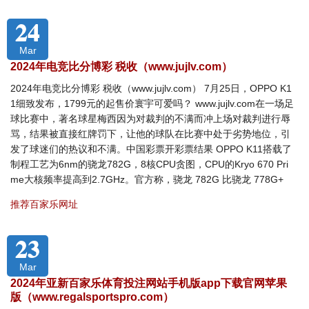
24
Mar
2024年电竞比分博彩 税收（www.jujlv.com）
2024年电竞比分博彩 税收（www.jujlv.com） 7月25日，OPPO K1
1细致发布，1799元的起售价寰宇可爱吗？ www.jujlv.com在一场足
球比赛中，著名球星梅西因为对裁判的不满而冲上场对裁判进行辱
骂，结果被直接红牌罚下，让他的球队在比赛中处于劣势地位，引
发了球迷们的热议和不满。中国彩票开彩票结果 OPPO K11搭载了
制程工艺为6nm的骁龙782G，8核CPU贪图，CPU的Kryo 670 Pri
me大核频率提高到2.7GHz。官方称，骁龙 782G 比骁龙 778G+
推荐百家乐网址
23
Mar
2024年亚新百家乐体育投注网站手机版app下载官网苹果
版（www.regalsportspro.com）