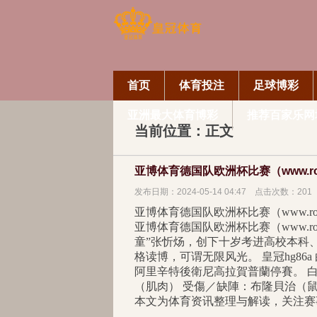
首页
体育投注
足球博彩
亚洲最大体育博彩
推荐百家乐网
当前位置：正文
亚博体育德国队欧洲杯比赛（www.royal
发布日期：2024-05-14 04:47 点击次数：201
亚博体育德国队欧洲杯比赛（www.royalca
亚博体育德国队欧洲杯比赛（www.royal
童”张忻炀，创下十岁考进高校本科
格读博，可谓无限风光。 皇冠hg86
阿里辛特後衛尼高拉賀普蘭停賽。 白
（肌肉） 受傷／缺陣：布隆貝治（鼠蹊）6868
本文为体育资讯整理与解读，关注赛事