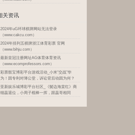
相关资讯
2024年uG环球棋牌网站无法登录
（www.cakcu.com）
2024年排列五棋牌浙江体育彩票 官网
（www.bihju.com）
最新皇冠注册网址AG体育体育资讯
（www.ecomprofessors.com）
彩票骰宝博彩平台游戏活动_小米“交战”华
为！因专利对簿公堂，诉讼背后动因为何？
亚新娱乐城博彩平台社区_《鬓边海棠红》商
细蕊退位，小周子棍棒一挥，跟蕊哥相同