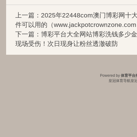
上一篇：
2025年22448com澳门博彩
件可以用的（www.jackpotcrownzone.co
下一篇：
博彩平台大全网站博彩洗钱多少金
现场受伤！次日现身让粉丝透澈破防
Powered by
体育平台
皇冠体育导航
皇