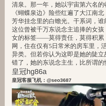
清泉。那一年，她以宇宙第六名的
《蝴蝶泉边》险些红遍了大江南北
芳华挂念里的白蟾光。干系词，谁
这位曾被千万东说念主追捧的女孩
女的标签——莫得责任，莫得积累
网，住在仅有5日常米的房车里，
异类。但若你认为这即是她的陡立
错了，她的东说念主生，比所谓的
皇冠hg86a
皇冠客服飞机：@seo3687