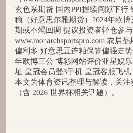
玄色系期货 国内PPI握续间隙下行
稳（好意思尔雅期货）2024年欧博
期或不竭回调 提议投资者轻仓参
www.monarchsportspro.com
偏利多 好意思豆连粕保管偏强走势（
年欧博三公 博彩网站评价亚星娱
址 皇冠会员登3手机 皇冠客服飞机：@
本文为体育资讯整理与解读，关注
（含 2026 世界杯相关话题）。